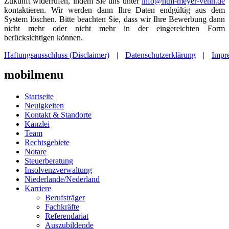
Zukunft widerrufen, indem Sie uns unter
info@htm-meyer-venn.de
kontaktieren. Wir werden dann Ihre Daten endgültig aus dem
System löschen. Bitte beachten Sie, dass wir Ihre Bewerbung dann
nicht mehr oder nicht mehr in der eingereichten Form
berücksichtigen können.
Haftungsausschluss (Disclaimer)
|
Datenschutzerklärung
|
Impr
mobilmenu
Startseite
Neuigkeiten
Kontakt & Standorte
Kanzlei
Team
Rechtsgebiete
Notare
Steuerberatung
Insolvenzverwaltung
Niederlande/Nederland
Karriere
Berufsträger
Fachkräfte
Referendariat
Auszubildende