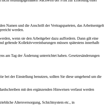
em nicht ordnungsgemäßen Nachweis der Frist zur Erhebung einer
den Namen und die Anschrift der Vertragsparteien, das Arbeitsentgelt
gereicht werden.
 werden, wenn sie den Arbeitgeber dazu auffordern. Dann gilt eine
 und geltende Kollektivvereinbarungen müssen spätestens innerhalb
tens am Tag der Änderung unterrichtet haben. Gesetzesänderungen
Sie bei der Einstellung benutzen, sollten Sie diese umgehend um die
andardschreiben mit den ergänzenden Hinweisen verfasst werden
riebliche Altersversorgung, Schichtsystem etc., in