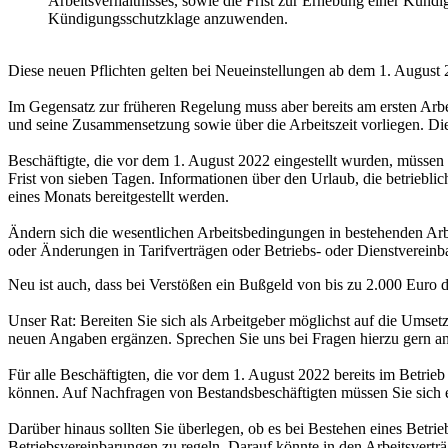
Arbeitsverhältnisses, sowie die Frist zur Erhebung einer Kün
Kündigungsschutzklage anzuwenden.
Diese neuen Pflichten gelten bei Neueinstellungen ab dem 1. August 
Im Gegensatz zur früheren Regelung muss aber bereits am ersten Arbe
und seine Zusammensetzung sowie über die Arbeitszeit vorliegen. Di
Beschäftigte, die vor dem 1. August 2022 eingestellt wurden, müssen 
Frist von sieben Tagen. Informationen über den Urlaub, die betriebli
eines Monats bereitgestellt werden.
Ändern sich die wesentlichen Arbeitsbedingungen in bestehenden Arb
oder Änderungen in Tarifverträgen oder Betriebs- oder Dienstvereinb
Neu ist auch, dass bei Verstößen ein Bußgeld von bis zu 2.000 Euro d
Unser Rat: Bereiten Sie sich als Arbeitgeber möglichst auf die Umsetz
neuen Angaben ergänzen. Sprechen Sie uns bei Fragen hierzu gern an
Für alle Beschäftigten, die vor dem 1. August 2022 bereits im Betri
können. Auf Nachfragen von Bestandsbeschäftigten müssen Sie sich e
Darüber hinaus sollten Sie überlegen, ob es bei Bestehen eines Betrie
Betriebsvereinbarungen zu regeln. Darauf könnte in den Arbeitsvert