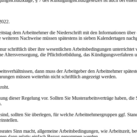
digungsschutzklage; § 7 des Kündigungsschutzgesetzes ist auch bei ein
2022.
itstag dem Arbeitnehmer die Niederschrift mit den Informationen über 
e weiteren Nachweise müssen spätestens in sieben Kalendertagen nach
nur schriftlich über ihre wesentlichen Arbeitsbedingungen unterrichtet
che Altersversorgung, die Pflichtfortbildung, das Kündigungsverfahren
eitsverhältnissen, dann muss der Arbeitgeber den Arbeitnehmer spätes
arungen müssen weiterhin nicht schriftlich angezeigt werden.
roht.
ung dieser Regelung vor. Sollten Sie Musterarbeitsverträge haben, die 
.
eb sind, sollten Sie überlegen, für welche Arbeitnehmergruppen ggf. St
instellen.
bsrates Sinn macht, allgemeine Arbeitsbedingungen, wie Arbeitszeit, bet
rägen dann relativ einfach Bezug genommen werden.